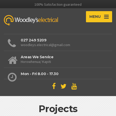
100% Satisfaction guaranteed
MENU
027 249 5209
woodleys.electrical@gmail.com
Areas We Service
Horowhenua/ Kapiti
Mon - Fri 8.00 - 17.30
Projects