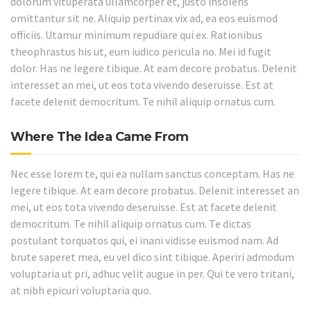
dolorum vituperata ullamcorper et, justo insolens
omittantur sit ne. Aliquip pertinax vix ad, ea eos euismod
officiis. Utamur minimum repudiare qui ex. Rationibus
theophrastus his ut, eum iudico pericula no. Mei id fugit
dolor. Has ne legere tibique. At eam decore probatus. Delenit
interesset an mei, ut eos tota vivendo deseruisse. Est at
facete delenit democritum. Te nihil aliquip ornatus cum.
Where The Idea Came From
Nec esse lorem te, qui ea nullam sanctus conceptam. Has ne
legere tibique. At eam decore probatus. Delenit interesset an
mei, ut eos tota vivendo deseruisse. Est at facete delenit
democritum. Te nihil aliquip ornatus cum. Te dictas
postulant torquatos qui, ei inani vidisse euismod nam. Ad
brute saperet mea, eu vel dico sint tibique. Aperiri admodum
voluptaria ut pri, adhuc velit augue in per. Qui te vero tritani,
at nibh epicuri voluptaria quo.