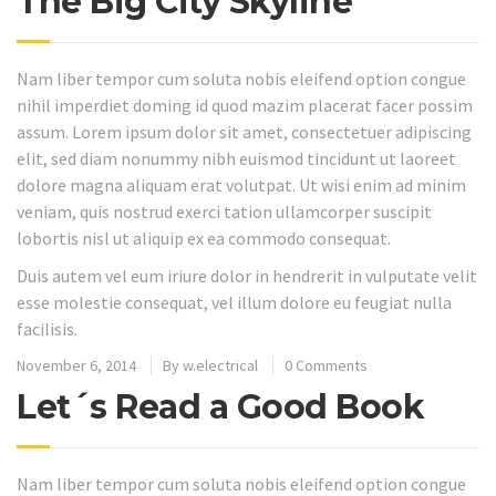
The Big City Skyline
Nam liber tempor cum soluta nobis eleifend option congue
nihil imperdiet doming id quod mazim placerat facer possim
assum. Lorem ipsum dolor sit amet, consectetuer adipiscing
elit, sed diam nonummy nibh euismod tincidunt ut laoreet
dolore magna aliquam erat volutpat. Ut wisi enim ad minim
veniam, quis nostrud exerci tation ullamcorper suscipit
lobortis nisl ut aliquip ex ea commodo consequat.
Duis autem vel eum iriure dolor in hendrerit in vulputate velit
esse molestie consequat, vel illum dolore eu feugiat nulla
facilisis.
November 6, 2014
By
w.electrical
0 Comments
Let´s Read a Good Book
Nam liber tempor cum soluta nobis eleifend option congue