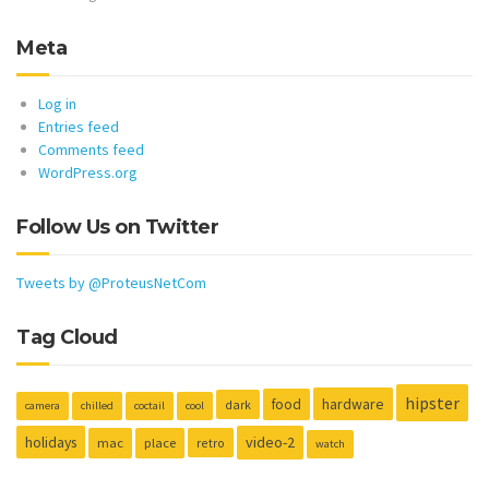
Meta
Log in
Entries feed
Comments feed
WordPress.org
Follow Us on Twitter
Tweets by @ProteusNetCom
Tag Cloud
hipster
hardware
food
dark
camera
chilled
coctail
cool
holidays
video-2
mac
place
retro
watch