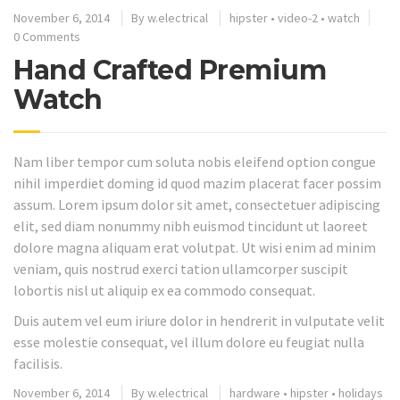
November 6, 2014
By
w.electrical
hipster
•
video-2
•
watch
0 Comments
Hand Crafted Premium
Watch
Nam liber tempor cum soluta nobis eleifend option congue
nihil imperdiet doming id quod mazim placerat facer possim
assum. Lorem ipsum dolor sit amet, consectetuer adipiscing
elit, sed diam nonummy nibh euismod tincidunt ut laoreet
dolore magna aliquam erat volutpat. Ut wisi enim ad minim
veniam, quis nostrud exerci tation ullamcorper suscipit
lobortis nisl ut aliquip ex ea commodo consequat.
Duis autem vel eum iriure dolor in hendrerit in vulputate velit
esse molestie consequat, vel illum dolore eu feugiat nulla
facilisis.
November 6, 2014
By
w.electrical
hardware
•
hipster
•
holidays