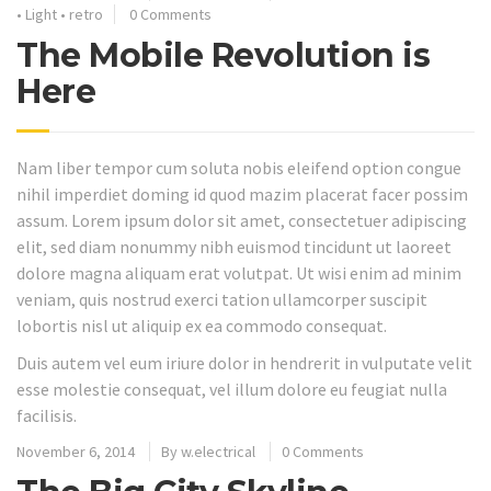
•
Light
•
retro
0 Comments
The Mobile Revolution is
Here
Nam liber tempor cum soluta nobis eleifend option congue
nihil imperdiet doming id quod mazim placerat facer possim
assum. Lorem ipsum dolor sit amet, consectetuer adipiscing
elit, sed diam nonummy nibh euismod tincidunt ut laoreet
dolore magna aliquam erat volutpat. Ut wisi enim ad minim
veniam, quis nostrud exerci tation ullamcorper suscipit
lobortis nisl ut aliquip ex ea commodo consequat.
Duis autem vel eum iriure dolor in hendrerit in vulputate velit
esse molestie consequat, vel illum dolore eu feugiat nulla
facilisis.
November 6, 2014
By
w.electrical
0 Comments