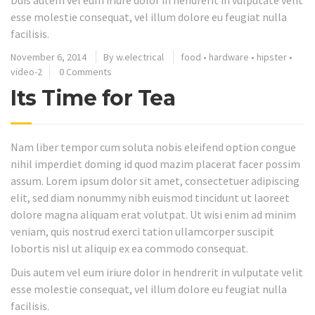
Duis autem vel eum iriure dolor in hendrerit in vulputate velit
esse molestie consequat, vel illum dolore eu feugiat nulla
facilisis.
November 6, 2014
By
w.electrical
food
•
hardware
•
hipster
•
video-2
0 Comments
Its Time for Tea
Nam liber tempor cum soluta nobis eleifend option congue
nihil imperdiet doming id quod mazim placerat facer possim
assum. Lorem ipsum dolor sit amet, consectetuer adipiscing
elit, sed diam nonummy nibh euismod tincidunt ut laoreet
dolore magna aliquam erat volutpat. Ut wisi enim ad minim
veniam, quis nostrud exerci tation ullamcorper suscipit
lobortis nisl ut aliquip ex ea commodo consequat.
Duis autem vel eum iriure dolor in hendrerit in vulputate velit
esse molestie consequat, vel illum dolore eu feugiat nulla
facilisis.