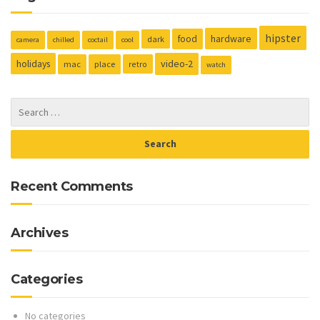
hipster
hardware
food
dark
camera
chilled
coctail
cool
holidays
video-2
mac
place
retro
watch
Recent Comments
Archives
Categories
No categories