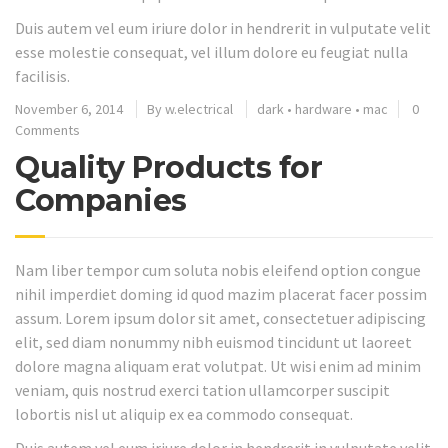
Duis autem vel eum iriure dolor in hendrerit in vulputate velit
esse molestie consequat, vel illum dolore eu feugiat nulla
facilisis.
November 6, 2014
By
w.electrical
dark
•
hardware
•
mac
0
Comments
Quality Products for
Companies
Nam liber tempor cum soluta nobis eleifend option congue
nihil imperdiet doming id quod mazim placerat facer possim
assum. Lorem ipsum dolor sit amet, consectetuer adipiscing
elit, sed diam nonummy nibh euismod tincidunt ut laoreet
dolore magna aliquam erat volutpat. Ut wisi enim ad minim
veniam, quis nostrud exerci tation ullamcorper suscipit
lobortis nisl ut aliquip ex ea commodo consequat.