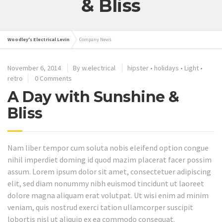
& Bliss
Woodley's Electrical Levin
Company News
November 6, 2014
By
w.electrical
hipster
•
holidays
•
Light
•
retro
0 Comments
A Day with Sunshine &
Bliss
Nam liber tempor cum soluta nobis eleifend option congue
nihil imperdiet doming id quod mazim placerat facer possim
assum. Lorem ipsum dolor sit amet, consectetuer adipiscing
elit, sed diam nonummy nibh euismod tincidunt ut laoreet
dolore magna aliquam erat volutpat. Ut wisi enim ad minim
veniam, quis nostrud exerci tation ullamcorper suscipit
lobortis nisl ut aliquip ex ea commodo consequat.